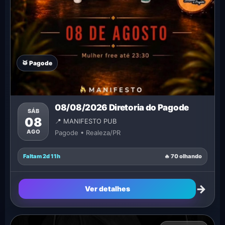
🥁 Pagode
08/08/2026 Diretoria do Pagode
SÁB
08
📍 MANIFESTO PUB
AGO
Pagode • Realeza/PR
Faltam 2d 11h
🔥 70 olhando
→
Ver detalhes