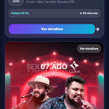
AGO
Funk • Mal Candido Rondon/PR
Faltam 1d 11h
🔥 85 olhando
→
Ver detalhes
Ver detalhes