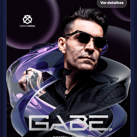
Ver detalhes