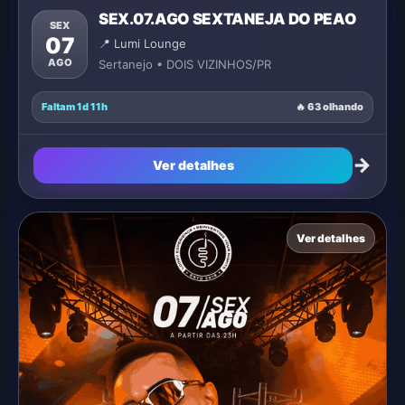
SEX.07.AGO SEXTANEJA DO PEAO
SEX
07
📍 Lumi Lounge
AGO
Sertanejo • DOIS VIZINHOS/PR
Faltam 1d 11h
🔥 63 olhando
→
Ver detalhes
Ver detalhes