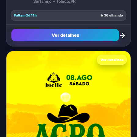
Sertanejo • Toledo/PR
Faltam 2d 11h
🔥 36 olhando
→
Ver detalhes
Ver detalhes