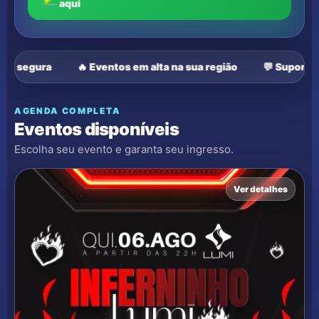
aqui
a sua região
💬 Suporte via WhatsApp
🎁 Eventos com 
AGENDA COMPLETA
Eventos disponíveis
Escolha seu evento e garanta seu ingresso.
Ver detalhes