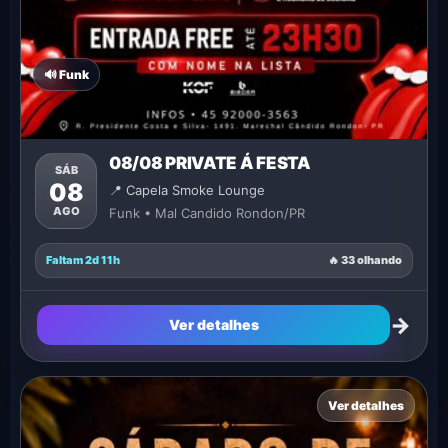
🔊 Funk
08/08 PRIVATE Á FESTA
SÁB
08
📍 Capela Smoke Lounge
AGO
Funk • Mal Candido Rondon/PR
Faltam 2d 11h
🔥 33 olhando
→
Ver detalhes
Ver detalhes