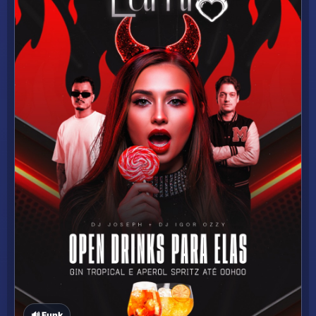
🔊 Funk