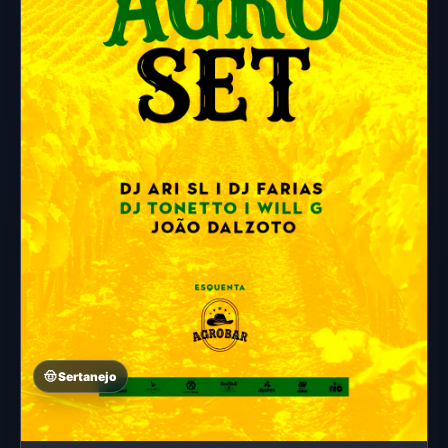
🤠 Sertanejo