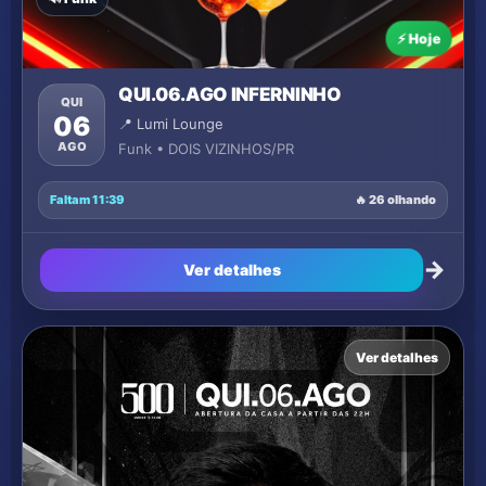
⚡ Hoje
QUI.06.AGO INFERNINHO
QUI
06
📍 Lumi Lounge
AGO
Funk • DOIS VIZINHOS/PR
Faltam 11:39
🔥 26 olhando
→
Ver detalhes
Ver detalhes