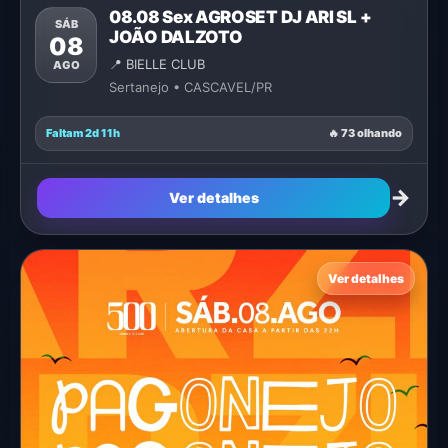
08.08 Sex AGROSET DJ ARI SL +
SÁB
JOÃO DALZOTO
08
📍 BIELLE CLUB
AGO
Sertanejo • CASCAVEL/PR
Faltam 2d 11h
🔥 73 olhando
→
Ver detalhes
Ver detalhes