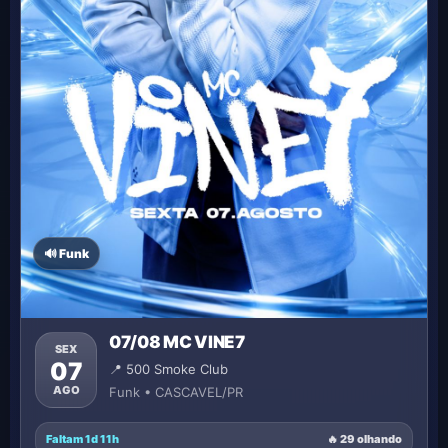
🔊 Funk
07/08 MC VINE7
SEX
07
📍 500 Smoke Club
AGO
Funk • CASCAVEL/PR
Faltam 1d 11h
🔥 29 olhando