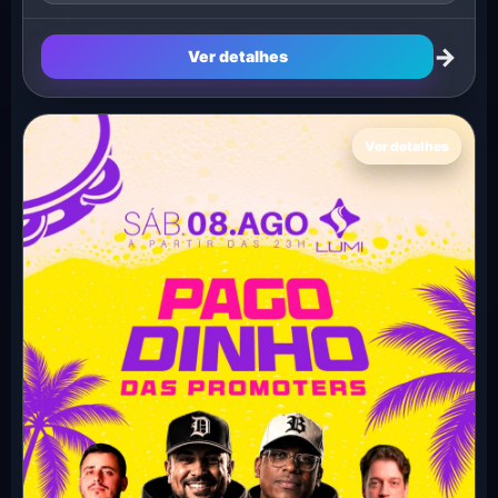
→
Ver detalhes
Ver detalhes