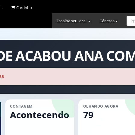
os
Carrinho
Escolha seu local
Gêneros
ODE ACABOU ANA CO
25
CONTAGEM
OLHANDO AGORA
Acontecendo
79