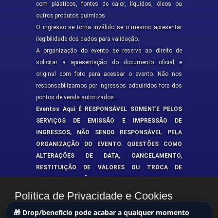
com plásticos, fontes de calor, líquidos, óleos ou
outros produtos químicos.
O ingresso se torna inválido se o mesmo apresentar
ilegibilidade dos dados para validação.
A organização do evento se reserva ao direito de
solicitar a apresentação do documento oficial e
original com foto para acessar o evento. Não nos
responsabilizamos por ingressos adquiridos fora dos
pontos de venda autorizados.
Eventos Aqui É RESPONSÁVEL SOMENTE PELOS
SERVIÇOS DE EMISSÃO E IMPRESSÃO DE
INGRESSOS, NÃO SENDO RESPONSÁVEL PELA
ORGANIZAÇÃO DO EVENTO. QUESTÕES COMO
ALTERAÇÕES DE DATA, CANCELAMENTO,
RESTITUIÇÃO DE VALORES OU TROCA DE
INGRESSOS SÃO RESPONSABILIDADES DO
PROMOTOR DO EVENTO.
Política de Privacidade e Cookies
Este site utiliza cookies para melhorar a funcionalidade e a sua
🎁 Drop/benefício pode acabar a qualquer momento
🎁 Drop/benefício pode acabar a qualquer momento