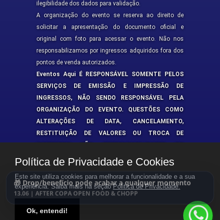
ilegibilidade dos dados para validação.
A organização do evento se reserva ao direito de
solicitar a apresentação do documento oficial e
original com foto para acessar o evento. Não nos
responsabilizamos por ingressos adquiridos fora dos
pontos de venda autorizados.
Eventos Aqui É RESPONSÁVEL SOMENTE PELOS
SERVIÇOS DE EMISSÃO E IMPRESSÃO DE
INGRESSOS, NÃO SENDO RESPONSÁVEL PELA
ORGANIZAÇÃO DO EVENTO. QUESTÕES COMO
ALTERAÇÕES DE DATA, CANCELAMENTO,
RESTITUIÇÃO DE VALORES OU TROCA DE
INGRESSOS SÃO RESPONSABILIDADES DO
PROMOTOR DO EVENTO.
Política de Privacidade e Cookies
Este site utiliza cookies para melhorar a funcionalidade e a sua
🎁 Drop/benefício pode acabar a qualquer momento
experiência. Saiba mais na seção
Politica de Privacidade.
13.06 | AFTER COPA OPEN FOOD & CHOPP
Ok, entendi!