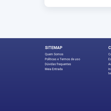
SITEMAP
C
Quem Somos
C
Políticas e Termos de uso
E
Dúvidas frequentes
A
Meia Entrada
In
te