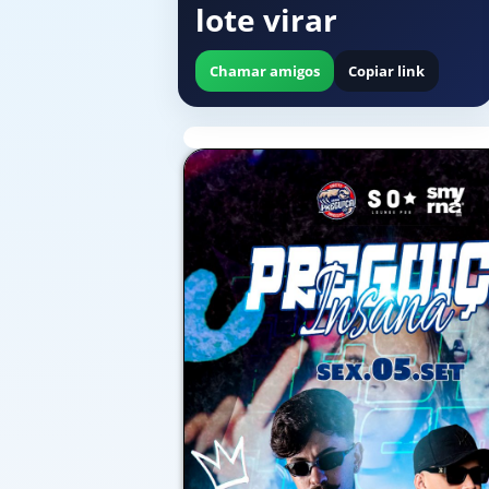
lote virar
Chamar amigos
Copiar link