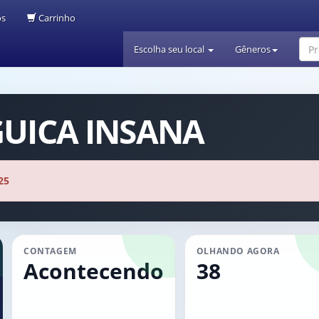
os
Carrinho
Escolha seu local
Gêneros
GUICA INSANA
25
CONTAGEM
OLHANDO AGORA
Acontecendo
38