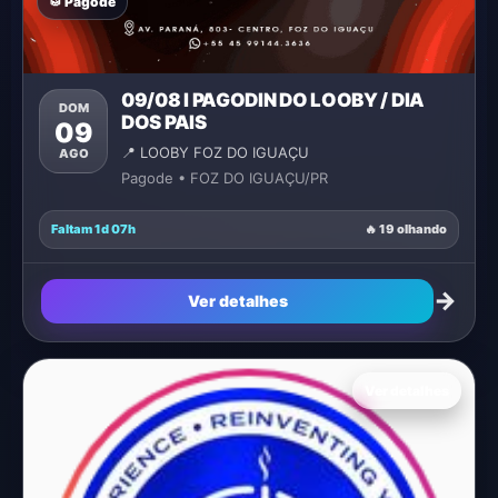
🥁 Pagode
09/08 I PAGODIN DO LOOBY / DIA
DOM
DOS PAIS
09
📍 LOOBY FOZ DO IGUAÇU
AGO
Pagode • FOZ DO IGUAÇU/PR
Faltam 1d 07h
🔥 19 olhando
→
Ver detalhes
Ver detalhes