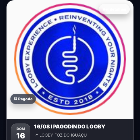
Ver detalhes
🥁 Pagode
16/08 I PAGODIN DO LOOBY
DOM
16
📍 LOOBY FOZ DO IGUAÇU