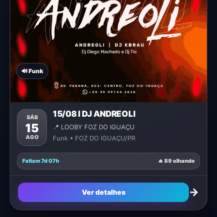
🔊 Funk
15/08 I DJ ANDREOLI
SÁB
15
📍 LOOBY FOZ DO IGUAÇU
AGO
Funk • FOZ DO IGUAÇU/PR
Faltam 7d 07h
🔥 89 olhando
→
Ver detalhes