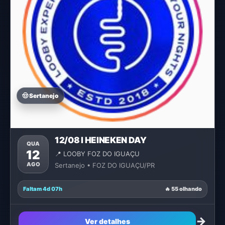
🤠 Sertanejo
12/08 I HEINEKEN DAY
QUA
12
📍 LOOBY FOZ DO IGUAÇU
AGO
Sertanejo • FOZ DO IGUAÇU/PR
Faltam 4d 07h
🔥 55 olhando
→
Ver detalhes