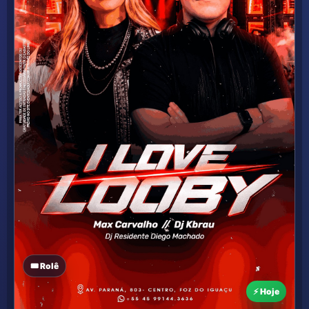
🎟️ Rolê
⚡ Hoje