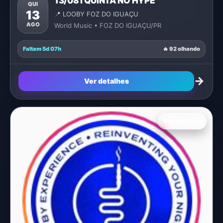
13/08 I QUINTA NO HYPE
QUI
13
📍 LOOBY FOZ DO IGUAÇU
AGO
World Music • FOZ DO IGUAÇU/PR
Faltam 5d 07h
🔥 92 olhando
→
Ver detalhes
Ver detalhes