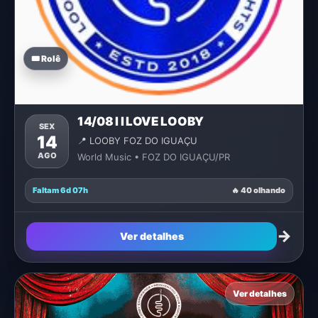
🎟️ Rolê
14/08 I I LOVE LOOBY
SEX
14
📍 LOOBY FOZ DO IGUAÇU
AGO
World Music • FOZ DO IGUAÇU/PR
Faltam 6d 07h
🔥 40 olhando
→
Ver detalhes
Ver detalhes