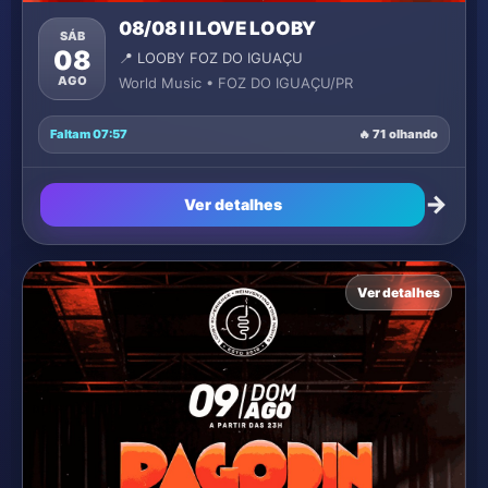
08/08 I I LOVE LOOBY
SÁB
08
📍 LOOBY FOZ DO IGUAÇU
AGO
World Music • FOZ DO IGUAÇU/PR
Faltam 07:57
🔥 71 olhando
→
Ver detalhes
Ver detalhes